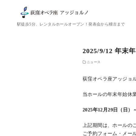
コ
ン
テ
駅徒歩5分、レンタルホールオープン！発表会から稽古まで
ン
ツ
へ
2025/9/12 
移
動
ニュース
荻窪オペラ座アッジョ
当ホールの年末年始休
2025年12月29日（日）
上記期間は、ホールの
ご予約フォーム・メー